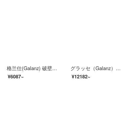
格兰仕(Galanz) 破壁机多功能家用加热豆浆机 榨汁机果汁机 一键自动清洗P15TQ【企业专享】
グラッセ（Galanz）トースターとラーメンマシンの朝食機家庭用全自動投撒果知能メニューWMB 1501
¥6087~
¥12182~