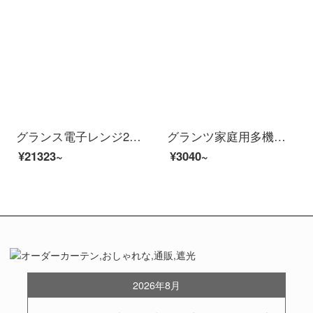
グランス電子レンジ23リットル大容量光波炉インテリジェントコンバート栄養解凍光波バーベキューステンレス内胆電子レンジオーブン一体機R 6(B 4)黒
グランツ家庭用多機能オーブン32リットル大容量専門焙煎低温発酵制御独立型照明炉ランプ付き回転焼きフォークK 1 F
¥21323~
¥3040~
2026年8月