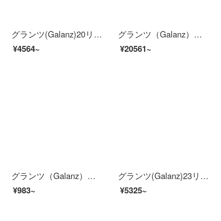
グランツ(Galanz)20リットル家庭用ミニレトロ電子レンジスマートメニュー快速解凍P 700 F 20 EL-KJ(W 0)
グランツ（Galanz）家庭用多機能鍋多用途鍋を鍋から分離することができます。
¥4564~
¥20561~
グランツ（Galanz）多用途鍋多機能家庭用電気鍋鍋電気鍋鍋鍋鍋鍋を分割して、鍋体がくっつかないようにして、電気鍋を煮ます。CFK-120 AG
グランツ(Galanz)23リットル家庭用電子レンジステンレス内胆光波炉スマートボタン微焼一体G 80 F 23 CSP-Q 5(R 0)
¥983~
¥5325~