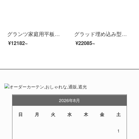
グランツ家庭用平板加熱快速光波炉電子レンジオーブン一体機マイクロ波周波数変換知能解凍ステンレス内胆25 L 900 W魚蒸し卵G 90 F 25 CSLV-C 3（G 0）
グラッド埋め込み型ステンレス電子レンジレンジレンジマイクロオーブン一体機家庭用ベーキング多機能タブレット知能予約25 L 900 Wコンバート一級能浅灰色
¥12182~
¥22085~
2026年8月
日
月
火
水
木
金
土
1