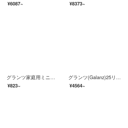
¥6087~
¥8373~
グランツ家庭用ミニオートエッグ器攪拌調理器クリームトランクスオーブンWSC 01
グランツ(Galanz)25リットル家庭用多機能電子レンジインテリジェント光波炉健康赤ちゃん電気オーブン電子レンジ一体機G 90 F 25 CN 3 LN-C 2(TM)
¥823~
¥4564~