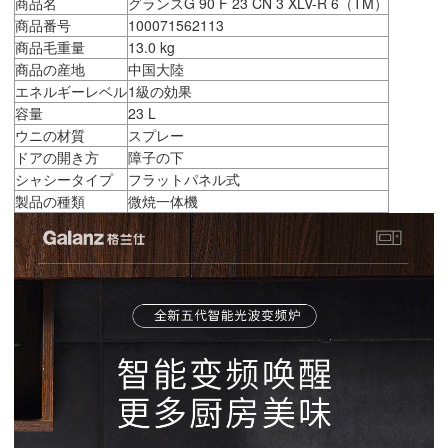
商品名
グランスG 90 F 23 CN 3 XLV-R 6（TM）
商品番号
100071562113
商品毛重量
13.0 kg
商品の産地
中国大陸
エネルギーレベル
1級の効果
容量
23 L
ウニの材質
スプレー
ドアの開き方
障子の下
シャシータイプ
フラットパネル式
製品の種類
微焼一体機