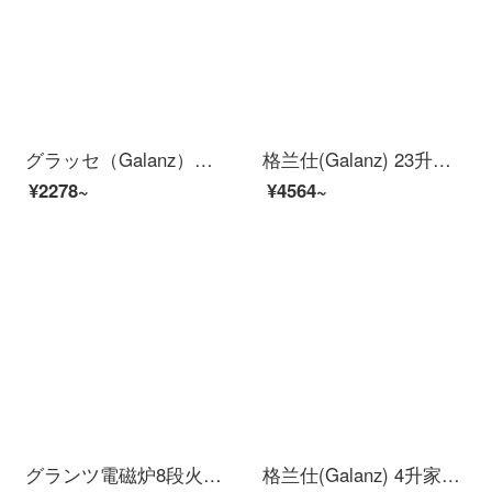
グラッセ（Galanz）手持料理棒多機能補食機ミキサー肉挽き器電動打卵器ジューサーステンレス刀ヘッドWJ 2003黒
格兰仕(Galanz) 23升家用平板微波炉 智能光波炉下拉门 蒸汽补水 快速解冻 宝宝菜单G80F23CN3XL-R6(S8)
¥2278~
¥4564~
グランツ電磁炉8段火力精密測定2200 W大火力微結晶パネル家庭用電子レンジ（湯鍋付き）XCL 004
格兰仕(Galanz) 4升家用电饭煲 智能预约不粘内胆精准控温B1300T-40IH16T【企业专享】