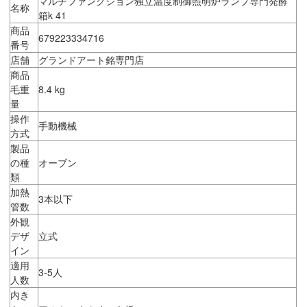
マルチファンクション独立温度制御照明炉ランプ専門発酵
名称
箱k 41
商品
679223334716
番号
店舗
グランドアート銘専門店
商品
毛重
8.4 kg
量
操作
手動機械
方式
製品
の種
オーブン
類
加熱
3本以下
管数
外観
デザ
立式
イン
適用
3-5人
人数
内き