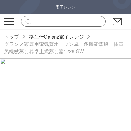
電子レンジ
トップ
格兰仕Galanz電子レンジ
グランス家庭用電気蒸オーブン卓上多機能蒸焼一体電
気機械蒸し器卓上式蒸し器1226 GW