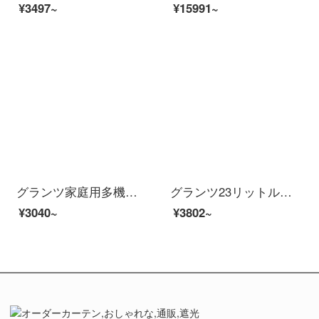
¥3497~
¥15991~
グランツ家庭用多機能オーブン32リットル大容量専門焙煎低温発酵制御独立型照明炉ランプ付き回転焼きフォークK 1 F
グランツ23リットル家庭用周波数電子レンジレンジオーブン一体インテリジェント解凍一級機能ZB 1-GF 3 V
¥3040~
¥3802~