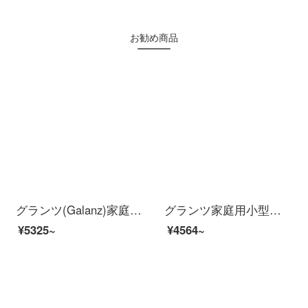
お勧め商品
グランツ(Galanz)家庭用23リットルの電子レンジステンレス内胆光波炉電子レンジオーブン一体機のつまみ操作赤ちゃんメニューG 80 F 23 DCG-F 7(R 0)
グランツ家庭用小型古典電子レンジ20 L容量機械回転ボタン大火力回転盤加熱P 70 D 20 TP-16（WO）【企業専用】
¥5325~
¥4564~