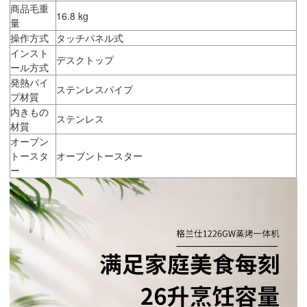
商品毛重
16.8 kg
量
操作方式
タッチパネル式
インスト
デスクトップ
ール方式
発熱パイ
ステンレスパイプ
プ材質
内きもの
ステンレス
材質
オーブン
トースタ
オーブントースター
ー