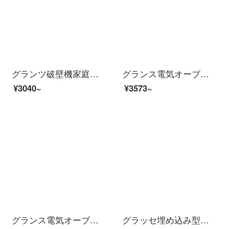
グランツ破壁機家庭用豆乳機加熱多機能破壁ジューサー料理機肉挽肉機ベビーフードサポート機1.75リットル8葉刀頭WP 1701
グランス電気オーブンX 1 R家庭用42 L大容量ベーキング上下管独立操作で回転します。バーベキュー熱風循環多機能ケーキタルト小米菓子ローズゴールドを作ります。
¥3040~
¥3573~
グランス電気オーブン家庭用40 L大容量K 41焙煎多層オーブンテレビランプ上下独立操作でお菓子ブランドの精選品K 41シルバーセット
グラッセ埋め込み型ステンレスマイクロ蒸焼一体機電子レンジ光波炉家庭用焙煎多機能タブレット知能予約23 L 800 W新品アップグレードG 800 F 23 ESL-XG(S 0)-RR 04