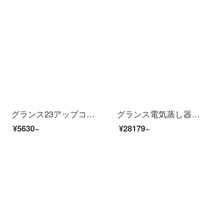
グランス23アップコンバート1級機能電子レンジ光波炉スマートメニューG 90 F 23 MN 3 XLVN-A 7（TM）
グランス電気蒸し器オーブン一体機家庭用デスクトップ大容量多機能電気スチーム焙煎炉蒸し焼き一体機ホワイト
¥5630~
¥28179~