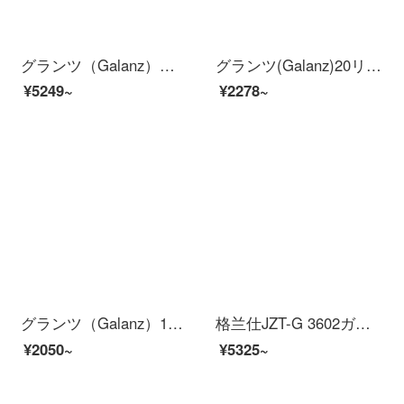
グランツ（Galanz）フラットレンジ家庭用電子レンジオーブン一体機23リットル大容量焼き肉を作って、ケーキを作って、赤ちゃんに熱いご飯を食べさせます。G 80-23 CN 3 XL-R 6（S 5）
グランツ(Galanz)20リットル家庭用小型古典電子レンジ簡単機械つまみ解凍回転加熱P 70 D 20 P-N 9(W 0)
¥5249~
¥2278~
グランツ（Galanz）10リットル多機能電気オーブン上下管加熱二重焼きビットTQH-10 J【企業独占】
格兰仕JZT-G 3602ガスかまどの家庭用埋め込み式猛火双かまどの4.5 KWの大火力の下で風かまどの1級の効果があるステンレス天然ガスの天然ガスを入れます。
¥2050~
¥5325~