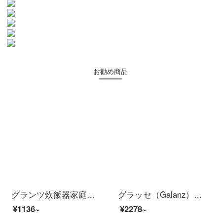
お勧め商品
グランツ炊飯器家庭用多機能5リットルミニ炊飯器簡単操作黒晶内胆A 701 T-50 Y 26
グラッセ（Galanz）手持料理棒多機能補食機ミキサー肉挽き器電動打卵器ジューサーステンレス刀ヘッドWJ 2003黒
¥1136~
¥2278~